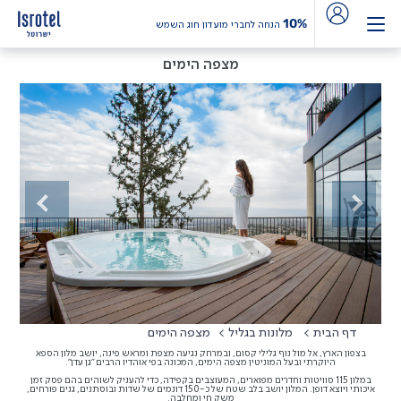
10%
הנחה לחברי מועדון חוג השמש
מצפה הימים
Next
Previous
דף הבית
מלונות בגליל
מצפה הימים
בצפון הארץ, אל מול נוף גלילי קסום, ובמרחק נגיעה מצפת ומראש פינה, יושב מלון הספא
היוקרתי ובעל המוניטין מצפה הימים, המכונה בפי אוהדיו הרבים "גן עדן".
במלון 115 סוויטות וחדרים מפוארים, המעוצבים בקפידה, כדי להעניק לשוהים בהם פסק זמן
איכותי ויוצא דופן. המלון יושב בלב שטח של כ-150 דונמים של שדות ובוסתנים, גנים פורחים,
משק חי ומחלבה.