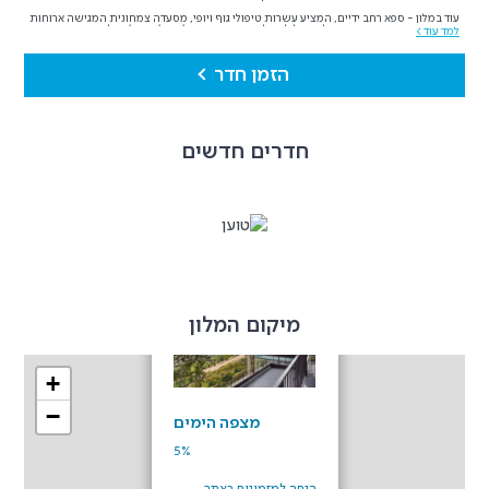
עוד במלון - ספא רחב ידיים, המציע עשרות טיפולי גוף ויופי, מסעדה צמחונית המגישה ארוחות
בוקר וערב המשקיפה אל נוף גלילי נפלא וכמובן מסעדת 'ראנץ' האוס' בעלת המוניטין.
למד עוד >
מתחם הספא כולל בריכת שחיה מקורה, חצי אולימפית, ג'קוזי פנימי וג'קוזי חיצוני, המשקיף
אל הנוף, סאונה רטובה ויבשה, חדר כושר, מגרש טניס ועוד.
הזמן חדר
אוהדיו הרבים של מלון מצפה הימים מוזמנים להמשיך וליהנות מהנוף המהמם, השקט,
השלווה, טיפולי הספא המענגים, האוכל המצוין ומכל מה שהורגלו אליו בחופשותיהם בעבר, כי
מלון הספא מצפה הימים הוא שילוב מושלם של יופי, איכות ושלווה, לצד השירות המוקפד
והבלתי מתפשר של רשת ישרוטל.
חדרים חדשים
מלון היוקרה מצפה הימים של רשת ישרוטל נמצא מול נוף גלילי קסום ובמרחק קצר מצפת
ומראש פינה. במלון 115 חדרים מעוצבים וסוויטות מפוארות, המעניקים לכל הנופשים באזור
המהמם הזה של הארץ מקום מושלם לשכוח מהשגרה ולנשום אוויר צלול.
המלון מוקף במאות דונמים של שדות ובוסתנים, גנים פורחים, משקים וחוות, המספקים את
חומרי הגלם שהמטבח במלון ובמסעדת "ראנץ' האוס" משתמשים בהם להכנת מנות משובחות
וטריות בקונספט מהחווה לשולחן. במלון היוקרה בצפון מצפה הימים תוכלו ליהנות משירותיו
של מתחם הספא, הכוללים גם בריכת שחייה פנימית, ג'קוזי פנימי וחיצוני, סאונה רטובה
ויבשה, חדר כושר מאובזר, מגרש טניס ועוד.
נשמח לארח אתכם ואת משפחתכם (
ילדים מגיל 10 ומעלה
) במלון היוקרה הנמצא באחד
האזורים הכי יפים בארץ.
×
מיקום המלון
+
−
מצפה הימים
5%
הנחה למזמינים באתר