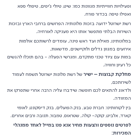
ופעילויות חווייתיות מגוונות כמו: שיט, טיולי ג'יפים, טיפולי ספא
ואפילו טיסה בכדור פורח.
רשת ישרוטל ידועה בזכות מלונותיה הפרושים ברחבי הארץ ובזכות
השירות הבלתי מתפשר אותו היא מעניקה לאורחיה.
במלונותינו, מאילת ועד ראש פינה, עומדים לרשותכם אולמות
אירועים במגוון גדלים ולוקיישנים, מדשאות,
במות עם ציוד טכני מתקדם, ומגרשי הפעלה - בהם תוכלו להגשים
כל רעיון וחוויה.
מחלקת קבוצות – ישיר
של רשת מלונות ישרוטל תשמח לעמוד
לשירותכם,
ולדאוג להתאים לכם חופשה שידברו עליה הרבה אחרי שתפרקו את
המזוודה.
בין לקוחותינו: חברת טבע, בנק הפועלים, בנק דיסקונט, לאומי
קארד, אלביט, קוקה- קולה, שטראוס, טמבור, תנובה ורבים אחרים.
לפרטים נוספים והצעות מחיר אנא פנו במייל לאחד ממנהלי
המכירות: